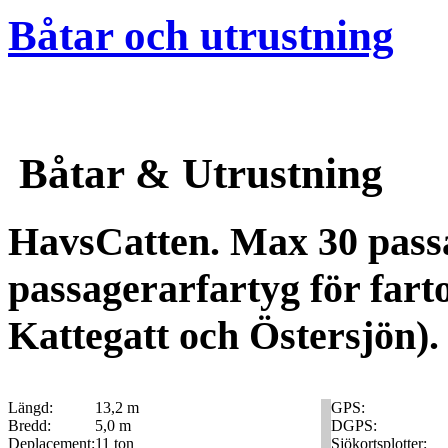
Båtar och utrustning
Båtar & Utrustning
HavsCatten. Max 30 pass
passagerarfartyg för far
Kattegatt och Östersjön).
Längd:
13,2 m
GPS:
Bredd:
5,0 m
DGPS:
Deplacement:
11 ton
Sjökortsplotter: