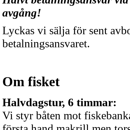
avgång!
Lyckas vi sälja för sent avb
betalningsansvaret.
Om fisket
Halvdagstur, 6 timmar:
Vi styr båten mot fiskebanka
första hand makrill men tor