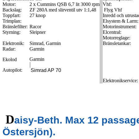
Motor:
2 x Cummins QSB 6,7 lit 3000 rpm
Vhf:
Backslag:
ZF 280A med slirventil utv 1:1,48
Flyg Vhf
Toppfart:
27 knop
Inredd och utrusta
Trimplan:
Elsystem & Larm:
Bränslefilter:
Racor
Motorinstrument:
Styrning:
Sleipner
Elcentral:
Motorreglage:
Elektronik:
Simrad, Garmin
Bränsletankar:
Radar:
Garmin
Garmin
Ekolod
Autopilot:
Simrad AP 70
Elektronikservice:
D
aisy-Beth. Max 12 passage
Östersjön).