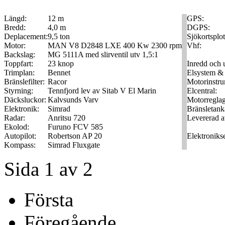
Längd:
12 m
GPS:
Bredd:
4,0 m
DGPS:
Deplacement:
9,5 ton
Sjökortsplot
Motor:
MAN V8 D2848 LXE 400 Kw 2300 rpm
Vhf:
Backslag:
MG 5111A med slirventil utv 1,5:1
Toppfart:
23 knop
Inredd och u
Trimplan:
Bennet
Elsystem &
Bränslefilter:
Racor
Motorinstru
Styrning:
Tennfjord lev av Sitab V El Marin
Elcentral:
Däcksluckor:
Kalvsunds Varv
Motorreglag
Elektronik:
Simrad
Bränsletank
Radar:
Anritsu 720
Levererad a
Ekolod:
Furuno FCV 585
Autopilot:
Robertson AP 20
Elektronikse
Kompass:
Simrad Fluxgate
Sida 1 av 2
Första
Föregående