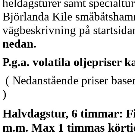
heldagsturer samt specialtu
Björlanda Kile småbåtshamn
vägbeskrivning på startsid
nedan.
P.g.a. volatila oljepriser
( Nedanstående priser baser
)
Halvdagstur, 6 timmar: Fis
m.m. Max 1 timmas körtid 